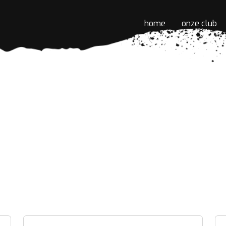
home
onze club