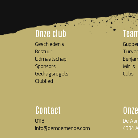
Onze club
Tea
Geschiedenis
Guppe
Bestuur
Turve
Lidmaatschap
Benja
Sponsors
Mini’s
Gedragsregels
Cubs
Clublied
Contact
Onze
0118
De Aan
info@oemoemenoe.com
4334 A