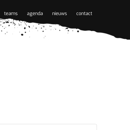
teams
agenda
nieuws
contact