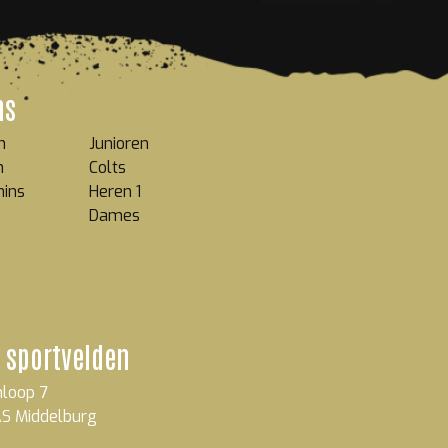
ms
n
Junioren
n
Colts
mins
Heren 1
Dames
 sportvelden
loop 7
S Middelburg