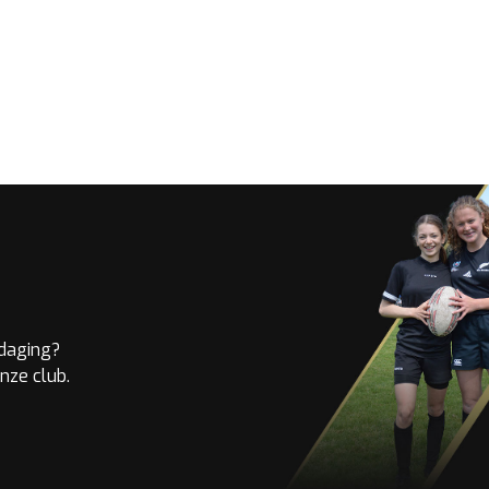
tdaging?
nze club.