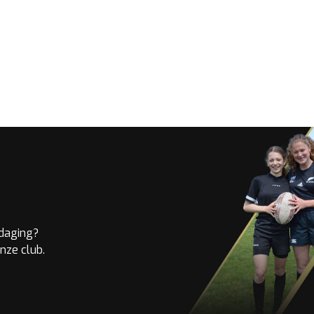
tdaging?
nze club.