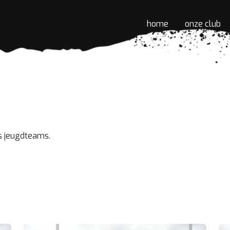
home
onze club
s jeugdteams.