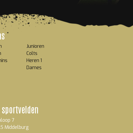
ms
n
Junioren
n
Colts
mins
Heren 1
Dames
 sportvelden
loop 7
S Middelburg