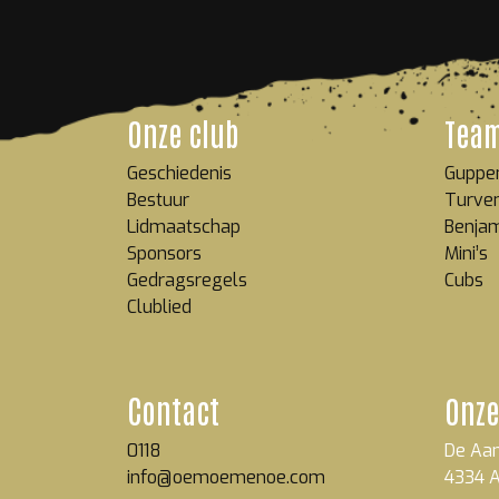
Onze club
Tea
Geschiedenis
Guppe
Bestuur
Turve
Lidmaatschap
Benja
Sponsors
Mini’s
Gedragsregels
Cubs
Clublied
Contact
Onze
0118
De Aan
info@oemoemenoe.com
4334 A