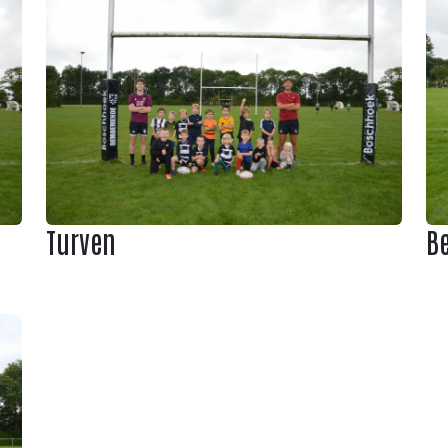
Turven
B