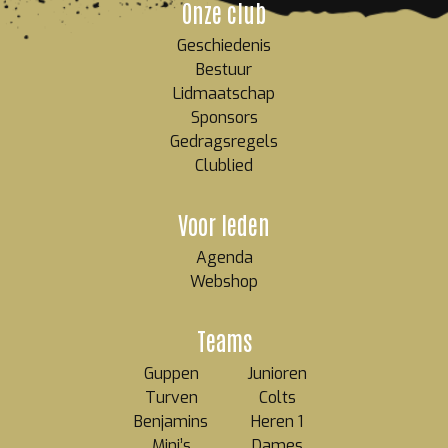
Onze club
Geschiedenis
Bestuur
Lidmaatschap
Sponsors
Gedragsregels
Clublied
Voor leden
Agenda
Webshop
Teams
Guppen
Junioren
Turven
Colts
Benjamins
Heren 1
Mini’s
Dames