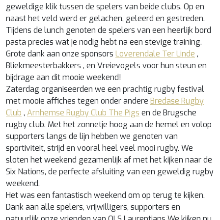
geweldige klik tussen de spelers van beide clubs. Op en
naast het veld werd er gelachen, geleerd en gestreden.
Tijdens de lunch genoten de spelers van een heerlijk bord
pasta precies wat je nodig hebt na een stevige training.
Grote dank aan onze sponsors
Loverendale Ter Linde
,
Bliekmeesterbakkers , en Vreievogels voor hun steun en
bijdrage aan dit mooie weekend!
Zaterdag organiseerden we een prachtig rugby festival
met mooie affiches tegen onder andere
Bredase Rugby
Club
,
Arnhemse Rugby Club The Pigs
en de Brugsche
rugby club. Met het zonnetje hoog aan de hemel en volop
supporters langs de lijn hebben we genoten van
sportiviteit, strijd en vooral heel veel mooi rugby. We
sloten het weekend gezamenlijk af met het kijken naar de
Six Nations, de perfecte afsluiting van een geweldig rugby
weekend.
Het was een fantastisch weekend om op terug te kijken.
Dank aan alle spelers, vrijwilligers, supporters en
natuurlijk onze vrienden van OLS Laurentians We kijken nu