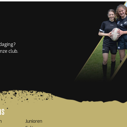
tdaging?
nze club.
ms
n
Junioren