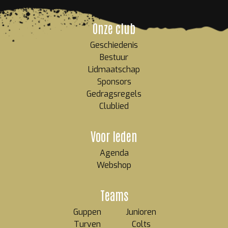
Onze club
Geschiedenis
Bestuur
Lidmaatschap
Sponsors
Gedragsregels
Clublied
Voor leden
Agenda
Webshop
Teams
Guppen
Junioren
Turven
Colts