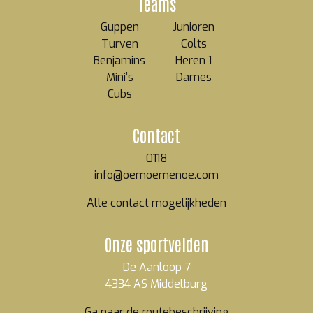
Teams
Guppen
Junioren
Turven
Colts
Benjamins
Heren 1
Mini’s
Dames
Cubs
Contact
0118
info@oemoemenoe.com
Alle contact mogelijkheden
Onze sportvelden
De Aanloop 7
4334 AS Middelburg
Ga naar de routebeschrijving