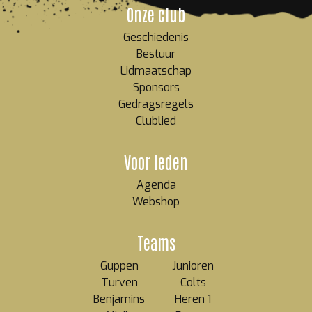
Onze club
Geschiedenis
Bestuur
Lidmaatschap
Sponsors
Gedragsregels
Clublied
Voor leden
Agenda
Webshop
Teams
Guppen
Junioren
Turven
Colts
Benjamins
Heren 1