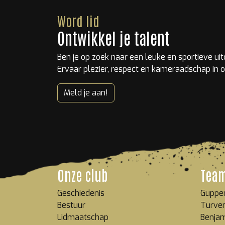
Word lid
Ontwikkel je talent
Ben je op zoek naar een leuke en sportieve ui
Ervaar plezier, respect en kameraadschap in o
Meld je aan!
Onze club
Tea
Geschiedenis
Guppe
Bestuur
Turve
Lidmaatschap
Benja