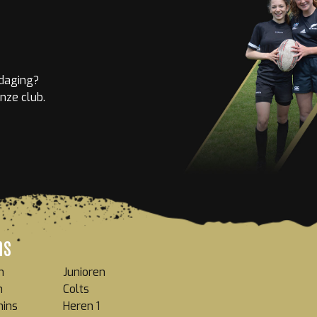
tdaging?
nze club.
ms
n
Junioren
n
Colts
mins
Heren 1