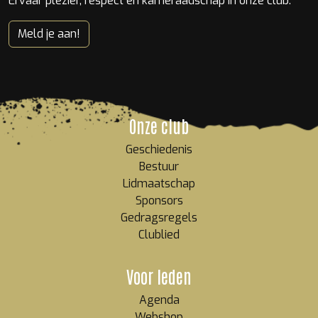
Ervaar plezier, respect en kameraadschap in onze club.
Meld je aan!
Onze club
Geschiedenis
Bestuur
Lidmaatschap
Sponsors
Gedragsregels
Clublied
Voor leden
Agenda
Webshop