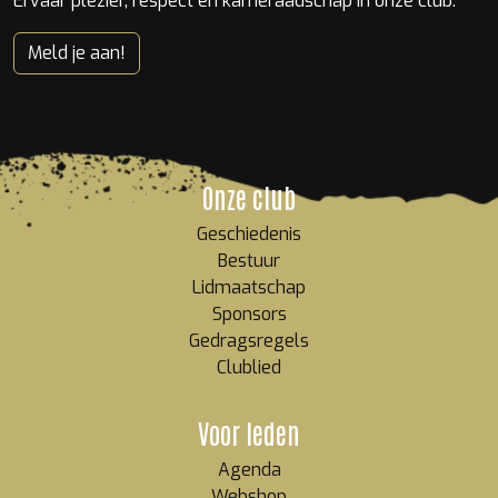
Ervaar plezier, respect en kameraadschap in onze club.
Meld je aan!
Onze club
Geschiedenis
Bestuur
Lidmaatschap
Sponsors
Gedragsregels
Clublied
Voor leden
Agenda
Webshop