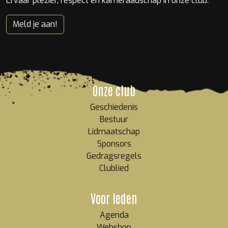
Ervaar plezier, respect en kameraadschap in onze club.
Meld je aan!
Onze club
Geschiedenis
Bestuur
Lidmaatschap
Sponsors
Gedragsregels
Clublied
Voor leden
Agenda
Webshop